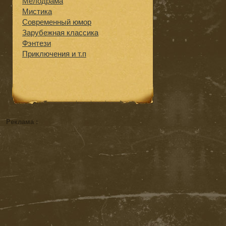
Мелодрама
Мистика
Современный юмор
Зарубежная классика
Фэнтези
Приключения и т.п
Реклама :