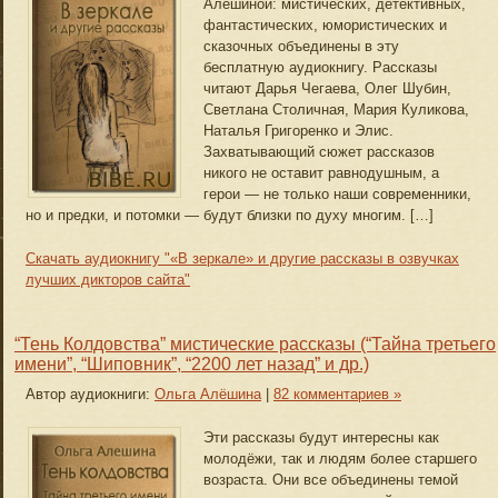
Алешиной: мистических, детективных,
фантастических, юмористических и
сказочных объединены в эту
бесплатную аудиокнигу. Рассказы
читают Дарья Чегаева, Олег Шубин,
Светлана Столичная, Мария Куликова,
Наталья Григоренко и Элис.
Захватывающий сюжет рассказов
никого не оставит равнодушным, а
герои — не только наши современники,
но и предки, и потомки — будут близки по духу многим. […]
Скачать аудиокнигу "«В зеркале» и другие рассказы в озвучках
лучших дикторов сайта"
“Тень Колдовства” мистические рассказы (“Тайна третьего
имени”, “Шиповник”, “2200 лет назад” и др.)
Автор аудиокниги:
Ольга Алёшина
|
82 комментариев »
Эти рассказы будут интересны как
молодёжи, так и людям более старшего
возраста. Они все объединены темой