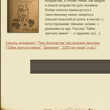
колдовства, а точнее темой, как вредно
и опасно колдовство для человека.
Любая попытка прикоснуться к
таинственному может оказаться
опасной попыткой вступить в контакт с
потусторонними тёмными силами, с
демонами из ада. Рассказ “Тайна
третьего имени” – о гаданиях на […]
Скачать аудиокнигу "“Тень Колдовства” мистические рассказы
(“Тайна третьего имени”, “Шиповник”, “2200 лет назад” и др.)"