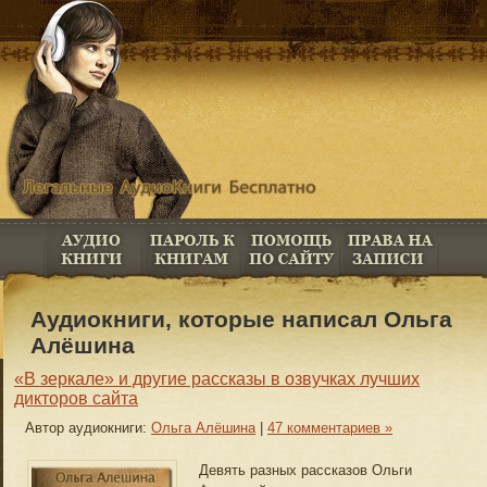
Аудиокниги, которые написал Ольга
Алёшина
«В зеркале» и другие рассказы в озвучках лучших
дикторов сайта
Автор аудиокниги:
Ольга Алёшина
|
47 комментариев »
Девять разных рассказов Ольги