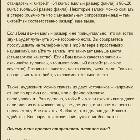
стандартный: битрейт ~64 кбит/с (малый размер файла) и 96-128
кбит/с (большой размер файла). Некоторые записи можно скачать
в стерео (обычно те что с музыкальным сопровождением) – там
битрейт (и соответственно размер) еще выше.
Если Вам важен малый размер и не принципиально, что качество
звука будет чуть-чуть хуже (особенно если, Вы собираетесь
прослушивать на телефоне или в mp3 плеере в простеньких
наушниках), качайте ту запись, что занимает меньше места
(стандартное качество). Если Вам важно качество записи –
скачивайте ту запись, что имеет больший битрейт (высокое
качество). Разницы в качестве, често скажу, очень мало. Так что
проще качать тот файл, что занимает меньше места.
Также, аудиокниги можно скачать из двух источников – напрямую
от нас по прямым ссылкам, или с файло-обменика
narod.yandex.ru. Это сделано, чтобы Вы могли скачать книгу даже
если один из источников вдруг не доступен, или просто с него не
получается у Вас скачать. В общем, это сделано для Вашего
удобства. Все варианты скачивания аудиокниг бесплатны.
Почему меня просят отправлять платное смс?