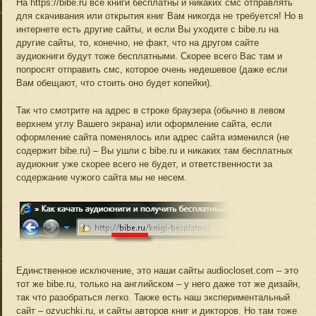
На https://bibe.ru все книги бесплатны и никаких смс отправлять
для скачивания или открытия книг Вам никогда не требуется! Но в
интернете есть другие сайты, и если Вы уходите с bibe.ru на
другие сайты, то, конечно, не факт, что на другом сайте
аудиокниги будут тоже бесплатными. Скорее всего Вас там и
попросят отправить смс, которое очень недешевое (даже если
Вам обещают, что стоить оно будет копейки).
Так что смотрите на адрес в строке браузера (обычно в левом
верхнем углу Вашего экрана) или оформление сайта, если
оформление сайта поменялось или адрес сайта изменился (не
содержит bibe.ru) – Вы ушли с bibe.ru и никаких там бесплатных
аудиокниг уже скорее всего не будет, и ответственности за
содержание чужого сайта мы не несем.
Единственное исключение, это наши сайты audiocloset.com – это
тот же bibe.ru, только на английском – у него даже тот же дизайн,
так что разобраться легко. Также есть наш экспериментальный
сайт – ozvuchki.ru, и сайты авторов книг и дикторов. Но там тоже