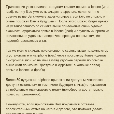
Приложение устанавливается одним кликом прямо на iphone (или
ipad), если у Вас уже есть аккаунт в appstore, если нет – по
ссылке выше Вы сможете зарегистрироваться (это не сложно и
очень поможет Вам в будущем). После этого можно будет прямо
из установленного по ссылке выше приложения очень удобно
скачивать аудиокниги прямо в iphone (ipad) и слушать их прямо из
приложения в удобном плеере без перехода по ссылкам, без
паролей, распаковок и т.п.
Так же можно скачать приложение по ссылке выше на компьютер
и установить его на iphone (ipad) через программу itunes (сделав
синхронизацию), но на мой взгляд удобнее перейти по ссылке
выше (или по иконке “Доступно в AppStore” в колонке слева)
прямо с iphone’на (ipad’а).
Более 50 аудиокниг в iphone приложении доступны бесплатно,
доступ к остальным (в том числе будущим книгам) открывается
за небольшую единоразовую плату (приобрести доступ можно
прямо из приложения).
Пожалуйста, если приложение Вам понравится оставьте
положительный отзыв на него в AppStore, это поможет делать
приложение еще лучше.