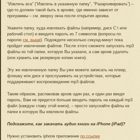
“Извлечь все” (“Извлечь в указанную папку”, “Разархивировать”) –
где-то должен такой быть в архиве, где именно зависит от
программы – см. вверху окна после открытия архива.
Укажите папку, куда извлекать файлы (например, диск C:\ или
рабочий стол) и введите пароль из 7 символов (вопросы по
паролю
см. выше
). Подождите несколько секунд-минут пока
пройдет извлечение файлов. После этого сможете запускать mp3
файлы из той папки, которую Вы указали, а сам архив удалить
(или хранить как резервную копию книги).
Эту же извлеченную папку Вы уже можете записать на плеер,
флешку или диск и прослушивать на устройствах, которые
поддерживают воспроизведение mp3 файлов.
Таким образом, распаковав архив один раз, и один раз введя
пароль, Вам не придется больше вводить пароль на каждый mp3
файл (каждую главу этой книги), – просто запускайте файлы из
папки в которую Вы извлекли файлы.
Подскажите, как закачать аудио книги на iPhone (iPad)?
Нужно установить iphone приложение
по ссылке
.