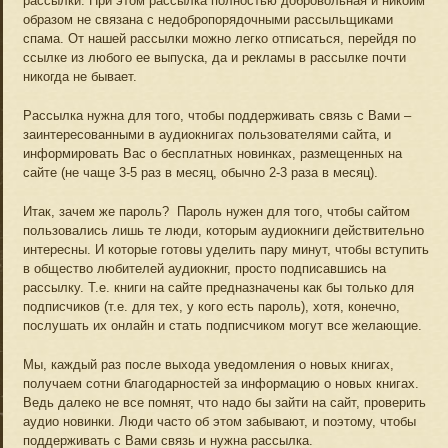
рассылки. При этом рассылка полностью добровольная и никоим
образом не связана с недобропорядочными рассыльщиками
спама. От нашей рассылки можно легко отписаться, перейдя по
ссылке из любого ее выпуска, да и рекламы в рассылке почти
никогда не бывает.
Рассылка нужна для того, чтобы поддерживать связь с Вами –
заинтересованными в аудиокнигах пользователями сайта, и
информировать Вас о бесплатных новинках, размещенных на
сайте (не чаще 3-5 раз в месяц, обычно 2-3 раза в месяц).
Итак, зачем же пароль? Пароль нужен для того, чтобы сайтом
пользовались лишь те люди, которым аудиокниги действительно
интересны. И которые готовы уделить пару минут, чтобы вступить
в общество любителей аудиокниг, просто подписавшись на
рассылку. Т.е. книги на сайте предназначены как бы только для
подписчиков (т.е. для тех, у кого есть пароль), хотя, конечно,
послушать их онлайн и стать подписчиком могут все желающие.
Мы, каждый раз после выхода уведомления о новых книгах,
получаем сотни благодарностей за информацию о новых книгах.
Ведь далеко не все помнят, что надо бы зайти на сайт, проверить
аудио новинки. Люди часто об этом забывают, и поэтому, чтобы
поддерживать с Вами связь и нужна рассылка.