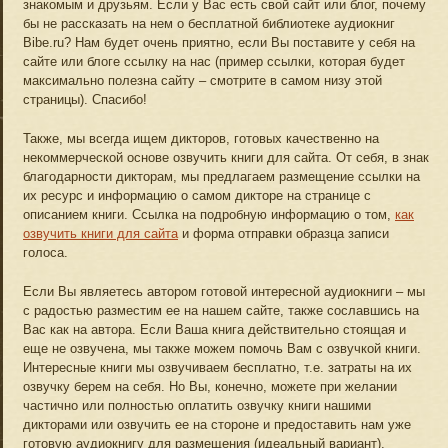
знакомым и друзьям. Если у Вас есть свой сайт или блог, почему
бы не рассказать на нем о бесплатной библиотеке аудиокниг
Bibe.ru? Нам будет очень приятно, если Вы поставите у себя на
сайте или блоге ссылку на нас (пример ссылки, которая будет
максимально полезна сайту – смотрите в самом низу этой
страницы). Спасибо!
Также, мы всегда ищем дикторов, готовых качественно на
некоммерческой основе озвучить книги для сайта. От себя, в знак
благодарности дикторам, мы предлагаем размещение ссылки на
их ресурс и информацию о самом дикторе на странице с
описанием книги. Ссылка на подробную информацию о том,
как
озвучить книги для сайта
и форма отправки образца записи
голоса.
Если Вы являетесь автором готовой интересной аудиокниги – мы
с радостью разместим ее на нашем сайте, также сославшись на
Вас как на автора. Если Ваша книга действительно стоящая и
еще не озвучена, мы также можем помочь Вам с озвучкой книги.
Интересные книги мы озвучиваем бесплатно, т.е. затраты на их
озвучку берем на себя. Но Вы, конечно, можете при желании
частично или полностью оплатить озвучку книги нашими
дикторами или озвучить ее на стороне и предоставить нам уже
готовую аудиокнигу для размещения (идеальный вариант).