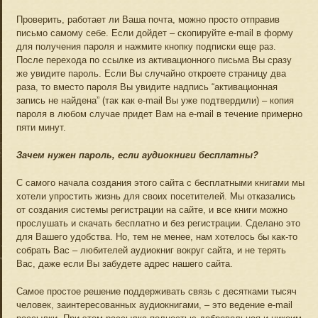
Проверить, работает ли Ваша почта, можно просто отправив
письмо самому себе. Если дойдет – скопируйте e-mail в форму
для получения пароля и нажмите кнопку подписки еще раз.
После перехода по ссылке из активационного письма Вы сразу
же увидите пароль. Если Вы случайно откроете страницу два
раза, то вместо пароля Вы увидите надпись “активационная
запись не найдена” (так как е-mail Вы уже подтвердили) – копия
пароля в любом случае придет Вам на e-mail в течение примерно
пяти минут.
Зачем нужен пароль, если аудиокниги бесплатны?
С самого начала создания этого сайта с бесплатными книгами мы
хотели упростить жизнь для своих посетителей. Мы отказались
от создания системы регистрации на сайте, и все книги можно
прослушать и скачать бесплатно и без регистрации. Сделано это
для Вашего удобства. Но, тем не менее, нам хотелось бы как-то
собрать Вас – любителей аудиокниг вокруг сайта, и не терять
Вас, даже если Вы забудете адрес нашего сайта.
Самое простое решение поддерживать связь с десятками тысяч
человек, заинтересованных аудиокнигами, – это ведение e-mail