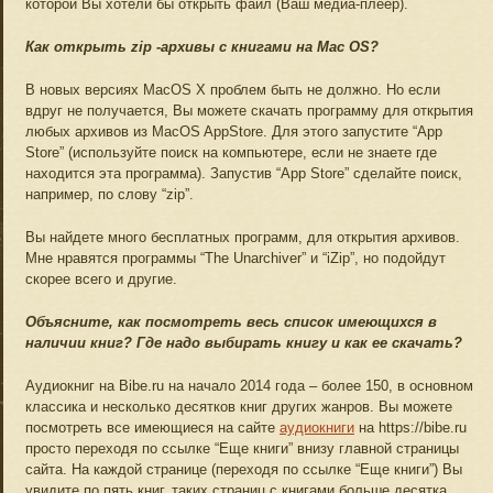
которой Вы хотели бы открыть файл (Ваш медиа-плеер).
Как открыть zip -архивы с книгами на Mac OS?
В новых версиях MacOS X проблем быть не должно. Но если
вдруг не получается, Вы можете скачать программу для открытия
любых архивов из MacOS AppStore. Для этого запустите “App
Store” (используйте поиск на компьютере, если не знаете где
находится эта программа). Запустив “App Store” сделайте поиск,
например, по слову “zip”.
Вы найдете много бесплатных программ, для открытия архивов.
Мне нравятся программы “The Unarchiver” и “iZip”, но подойдут
скорее всего и другие.
Объясните, как посмотреть весь список имеющихся в
наличии книг? Где надо выбирать книгу и как ее скачать?
Аудиокниг на Bibe.ru на начало 2014 года – более 150, в основном
классика и несколько десятков книг других жанров. Вы можете
посмотреть все имеющиеся на сайте
аудиокниги
на https://bibe.ru
просто переходя по ссылке “Еще книги” внизу главной страницы
сайта. На каждой странице (переходя по ссылке “Еще книги”) Вы
увидите по пять книг, таких страниц с книгами больше десятка.