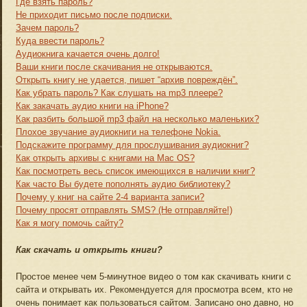
Где взять пароль?
Не приходит письмо после подписки.
Зачем пароль?
Куда ввести пароль?
Аудиокнига качается очень долго!
Ваши книги после скачивания не открываются.
Открыть книгу не удается, пишет “архив повреждён”.
Как убрать пароль? Как слушать на mp3 плеере?
Как закачать аудио книги на iPhone?
Как разбить большой mp3 файл на несколько маленьких?
Плохое звучание аудиокниги на телефоне Nokia.
Подскажите программу для прослушивания аудиокниг?
Как открыть архивы с книгами на Mac OS?
Как посмотреть весь список имеющихся в наличии книг?
Как часто Вы будете пополнять аудио библиотеку?
Почему у книг на сайте 2-4 варианта записи?
Почему просят отправлять SMS? (Не отправляйте!)
Как я могу помочь сайту?
Как скачать и открыть книги?
Простое менее чем 5-минутное видео о том как скачивать книги с
сайта и открывать их. Рекомендуется для просмотра всем, кто не
очень понимает как пользоваться сайтом. Записано оно давно, но