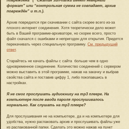
повреждена” ( “Сжатая зип-папка имеет неверный
формат” или “контрольная сумма не совпадает, архив
повреждён” и т.п.).
Архив повредился при скачивании с сайта скорее всего из-за
плохого интернет соединения. Хотя теоретически дело может
быть в Вашей программе-архиваторе, но скорее всего, просто
файл скачался с ошибками и непригоден для открытия. Придется
перекачивать через специальную программу.
См. предыдущий
ответ
.
Старайтесь не качать файлы с сайта больше чем в одно
одновременное соединение. Количество соединений с сервером
можно выставить в этой программе, нажав на закачку и выбрав
свойства сайта и поставив цифру 1, либо покопавшись в
настройках.
Я не смог прослушать аудиокнигу на mp3 плеере. На
компьютере после ввода пароля прослушивалось
нормально. Как слушать на mp3 плеере?
Для прослушивания не на компьютере, да и на компьютере для
удобства, нужно распаковать архив и прослушивать файлы уже
из распакованной папки. Сделать это можно нажав на пункт