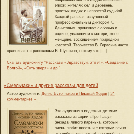
эпохи: жителях сел и деревень,
простых людях с непростой судьбой.
Каждый рассказ, озвученный
профессиональным диктором К.
Денисовым, проникнут любовью к
родине, уважением к матери, жене,
женщине, восхищением природной
красотой. Творчество В. Герасина часто
сравнивают с рассказами В. Шукшина, потому что […]
Скачать аудиокнигу "Рассказы «Здравствуй, это я!», «Свидание с
Волгой», «Суть зверя» и др."
«Смельчаки» и другие рассказы для детей
Автор аудиокниги:
Денис Буточников и Николай Ходов
|
34
комментариев »
Эта аудиокнига содержит детские
рассказы из серии «Про Пашу»
(незадачливого паренька, который
очень любит поесть и с которым вечно
что-нибудь случается), про весёлые