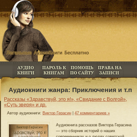
Аудиокниги жанра: Приключения и т.п
Рассказы «Здравствуй, это я!», «Свидание с Волгой»,
«Суть зверя» и др.
Автор аудиокниги:
Виктор Герасин
|
47 комментариев »
Аудиокнига рассказов Виктора Герасина
— это сборник историй о наших
современниках и о людях советской