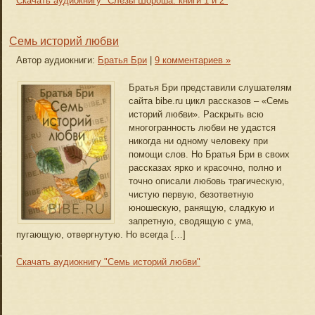
Скачать аудиокнигу "Слёзы Шороша: книги 1 и 2"
Семь историй любви
Автор аудиокниги:
Братья Бри
|
9 комментариев »
Братья Бри представили слушателям
сайта bibe.ru цикл рассказов – «Семь
историй любви». Раскрыть всю
многогранность любви не удастся
никогда ни одному человеку при
помощи слов. Но Братья Бри в своих
рассказах ярко и красочно, полно и
точно описали любовь трагическую,
чистую первую, безответную
юношескую, ранящую, сладкую и
запретную, сводящую с ума,
пугающую, отвергнутую. Но всегда […]
Скачать аудиокнигу "Семь историй любви"