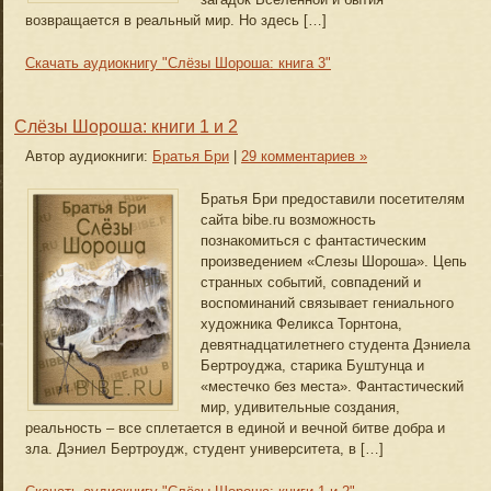
возвращается в реальный мир. Но здесь […]
Скачать аудиокнигу "Слёзы Шороша: книга 3"
Слёзы Шороша: книги 1 и 2
Автор аудиокниги:
Братья Бри
|
29 комментариев »
Братья Бри предоставили посетителям
сайта bibe.ru возможность
познакомиться с фантастическим
произведением «Слезы Шороша». Цепь
странных событий, совпадений и
воспоминаний связывает гениального
художника Феликса Торнтона,
девятнадцатилетнего студента Дэниела
Бертроуджа, старика Буштунца и
«местечко без места». Фантастический
мир, удивительные создания,
реальность – все сплетается в единой и вечной битве добра и
зла. Дэниел Бертроудж, студент университета, в […]