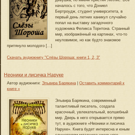
началось с того, что Дэниел
Бертроудж, студент университета, в
первый день летних каникул случайно
попал на выставку загадочного
художника Феликса Торнтона. Странный
мир, изображённый на картинах, что-то
неуловимое, но как будто знакомое
притянуло молодого […]
Скачать аудиокнигу "Слёзы Шороша: книги 1, 2, 3"
Неоники и лисичка Наруке
Автор аудиокниги:
Эльвира Барякина
|
Оставить комментарий к
книге »
Эльвира Барякина, современный
талантливый писатель, создала
красочный, увлекательный, волшебный
мир. Дверь в него открывается прямо
тут, в аудиокниге «Неоники и лисичка
Наруке». Книга будет интересна и юным
слушателям младшего школьного