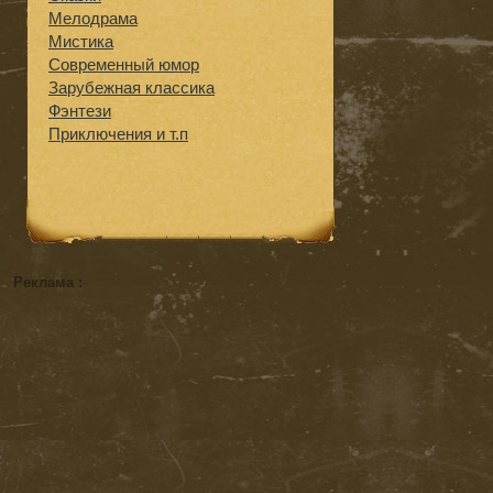
Мелодрама
Мистика
Современный юмор
Зарубежная классика
Фэнтези
Приключения и т.п
Реклама :