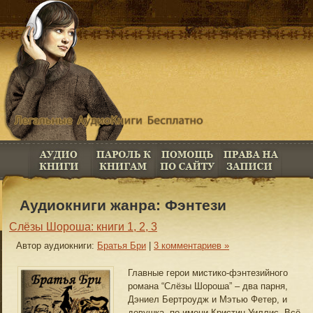
Аудиокниги жанра: Фэнтези
Слёзы Шороша: книги 1, 2, 3
Автор аудиокниги:
Братья Бри
|
3 комментариев »
Главные герои мистико-фэнтезийного
романа “Слёзы Шороша” – два парня,
Дэниел Бертроудж и Мэтью Фетер, и
девушка, по имени Кристин Уиллис. Всё