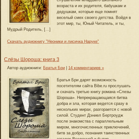
возраста и их родителя, бабушкам и
дедушкам, которые еще помнят
веселый смех своего детства. Войдя в
этот мир, ты, Юный Читатель, и ты,
Мудрый Родитель, […]
Скачать аудиокнигу "Неоники и лисичка Наруке"
Слёзы Шороша: книга 3
Автор аудиокниги:
Братья Бри
|
14 комментариев »
Братья Бри дарят возможность
посетителям сайта Bibe.ru прослушать
и скачать третью книгу романа «Слезы
Шороша». Непрекращающаяся битва
добра и зла, которая ведется сразу в
нескольких мирах, разгорается с новой
силой. Студент Дэниел Бертроудж
после знакомства с параллельным
миром, многочисленных приключений,
битв за добро, познания таинственных
загадок Вселенной и бытия