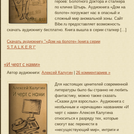
героев: Болотного Доктора и сталкера
по кличке Штырь. Аудиокнига «Дом на
болоте» погружает нас в опасный и
сложный мир аномальной зоны. Сайт
Bibe.ru предоставляет возможность
скачать аудиокнигу бесплатно. Книга вышла в серии сталкер […]
Скачать аудиокнигу "«Дом на болоте» (книга серии
S.T.A.L.K.E.R.)"
«И черт с нами»
Автор аудиокниги:
Алексей Калугин
|
26 комментариев »
Для настоящих ценителей современной
литературы было бы странно не любить
фантастику, можно также сказать
«Сказки для взрослых». Аудиокнига с
необычным и «кричащим» названием «И
черт с нами» Алексея Калугина
относиться к разряду тех, которые
смогут вас перенести в
«несуществующий мир», интриги и