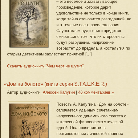
– это веселое и захватывающее
произведение, которое дарит
удовольствие не только в конце книги,
когда тайна становится разгаданной, но
и в течение всего расследования.
Слушателям аудиокниги придется
смириться с тем, что их стереотипы
будут разрушены, напряжение
возрастет до предела, а ностальгия по
старым детективам захлестнет приятной […]
Скачать аудиокнигу "Чем черт не шутит"
«Дом на болоте» (книга серии S.T.A.L.K.E.R.)
Автор аудиокниги:
Алексей Калугин
|
48 комментариев »
Повесть А. Калугина «Дом на болоте»
отличается удачным сочетанием
напряженного динамичного сюжета с
интересной философско-этической
идеей. Она проявляется в
противостоянии личностей главных