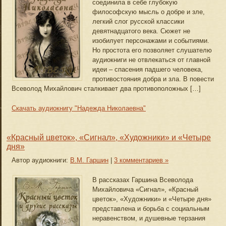
соединила в себе глубокую
философскую мысль о добре и зле,
легкий слог русской классики
девятнадцатого века. Сюжет не
изобилует персонажами и событиями.
Но простота его позволяет слушателю
аудиокниги не отвлекаться от главной
идеи – спасения падшего человека,
противостояния добра и зла. В повести
Всеволод Михайлович сталкивает два противоположных […]
Скачать аудиокнигу "Надежда Николаевна"
«Красный цветок», «Сигнал», «Художники» и «Четыре
дня»
Автор аудиокниги:
В.М. Гаршин
|
3 комментариев »
В рассказах Гаршина Всеволода
Михайловича «Сигнал», «Красный
цветок», «Художники» и «Четыре дня»
представлена и борьба с социальным
неравенством, и душевные терзания