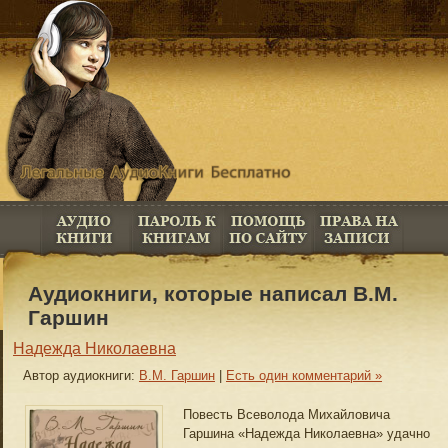
Аудиокниги, которые написал В.М.
Гаршин
Надежда Николаевна
Автор аудиокниги:
В.М. Гаршин
|
Есть один комментарий »
Повесть Всеволода Михайловича
Гаршина «Надежда Николаевна» удачно