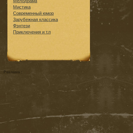
Мелодрама
Мистика
Современный юмор
Зарубежная классика
Фэнтези
Приключения и т.п
Реклама :