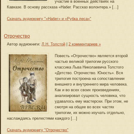
участие в военных действиях на
Кавказе. В основу рассказа «Набег. Рассказ волонтера.» […]
Скачать аудиокнигу "«Набег» и «Рубка леса»"
Отрочество
Автор аудиокниги:
Л.Н. Толстой
|
2 комментариев »
Повесть «Отрочество» является второй
частью великой трилогии русского
классика Льва Николаевича Толстого
«Детство. Отрочество. Юность». Вся
трилогия построена на сопоставлении
внешнего и внутреннего мира человека.
Как и во всех своих произведениях,
анализировал сущность человека, что
удавалось ему мастерски. При этом, не
смотря на общее во всех частях
трилогии, их можно изучать отдельно,
наслаждаясь прелестями каждого […]
Скачать аудиокнигу "Отрочество"