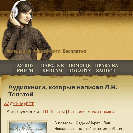
Аудиокниги, которые написал Л.Н.
Толстой
Хаджи-Мурат
Автор аудиокниги:
Л.Н. Толстой
|
Есть один комментарий »
В повести «Хаджи-Мурат» Лев
Николаевич Толстой осветил события,