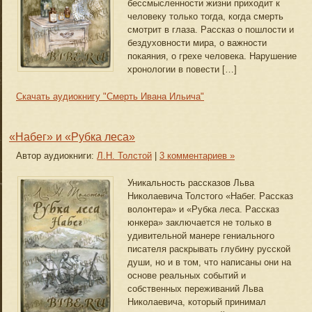
бессмысленности жизни приходит к
человеку только тогда, когда смерть
смотрит в глаза. Рассказ о пошлости и
бездуховности мира, о важности
покаяния, о грехе человека. Нарушение
хронологии в повести […]
Скачать аудиокнигу "Смерть Ивана Ильича"
«Набег» и «Рубка леса»
Автор аудиокниги:
Л.Н. Толстой
|
3 комментариев »
Уникальность рассказов Льва
Николаевича Толстого «Набег. Рассказ
волонтера» и «Рубка леса. Рассказ
юнкера» заключается не только в
удивительной манере гениального
писателя раскрывать глубину русской
души, но и в том, что написаны они на
основе реальных событий и
собственных переживаний Льва
Николаевича, который принимал