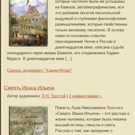
которые частично были им услышаны
на Кавказе, автобиографические, все
это разбавив богатой писательской
выдумкой и глубокими философскими
размышлениями, которые свойственны
только великому писателю. В основу
повести положены события
присоединения Чечни к России в
девятнадцатом веке, описана судьба
легендарного героя имама Шамиля, его сподвижника Хаджи-
Мурата. В девятнадцатом веке […]
Скачать аудиокнигу "Хаджи-Мурат"
Смерть Ивана Ильича
Автор аудиокниги:
Л.Н. Толстой
|
2 комментариев »
Повесть Льва Николаевича Толстого
«Смерть Ивана Ильича» – это рассказ о
жизни человека, которая была лишена
высшей истины, смысла и света.
Рассказ о том, как прозрение о