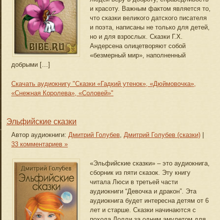
и красоту. Важным фактом является то,
что сказки великого датского писателя
и поэта, написаны не только для детей,
но и для взрослых. Сказки Г.Х.
Андерсена олицетворяют собой
«безмерный мир», наполненный
добрыми […]
Скачать аудиокнигу "Сказки «Гадкий утенок», «Дюймовочка»,
«Снежная Королева», «Соловей»"
Эльфийские сказки
Автор аудиокниги:
Дмитрий Голубев
,
Дмитрий Голубев (сказки)
|
33 комментариев »
«Эльфийские сказки» – это аудиокнига,
сборник из пяти сказок. Эту книгу
читала Люси в третьей части
аудиокниги “Девочка и дракон”. Эта
аудиокнига будет интересна детям от 6
лет и старше. Сказки начинаются с
похода Лолли за одним амулетом для