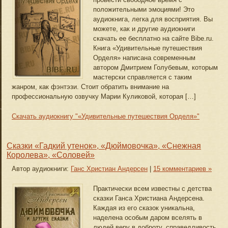
положительными эмоциями! Это
аудиокнига, легка для восприятия. Вы
можете, как и другие аудиокниги
скачать ее бесплатно на сайте Bibe.ru.
Книга «Удивительные путешествия
Орделя» написана современным
автором Дмитрием Голубевым, которым
мастерски справляется с таким
жанром, как фэнтэзи. Стоит обратить внимание на
профессиональную озвучку Марии Куликовой, которая […]
Скачать аудиокнигу "«Удивительные путешествия Орделя»"
Сказки «Гадкий утенок», «Дюймовочка», «Снежная
Королева», «Соловей»
Автор аудиокниги:
Ганс Христиан Андерсен
|
15 комментариев »
Практически всем известны с детства
сказки Ганса Христиана Андерсена.
Каждая из его сказок уникальна,
наделена особым даром вселять в
людей веру в доброту, справедливость