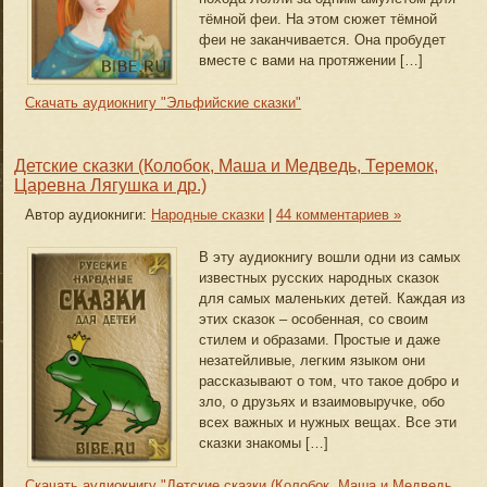
тёмной феи. На этом сюжет тёмной
феи не заканчивается. Она пробудет
вместе с вами на протяжении […]
Скачать аудиокнигу "Эльфийские сказки"
Детские сказки (Колобок, Маша и Медведь, Теремок,
Царевна Лягушка и др.)
Автор аудиокниги:
Народные сказки
|
44 комментариев »
В эту аудиокнигу вошли одни из самых
известных русских народных сказок
для самых маленьких детей. Каждая из
этих сказок – особенная, со своим
стилем и образами. Простые и даже
незатейливые, легким языком они
рассказывают о том, что такое добро и
зло, о друзьях и взаимовыручке, обо
всех важных и нужных вещах. Все эти
сказки знакомы […]
Скачать аудиокнигу "Детские сказки (Колобок, Маша и Медведь,