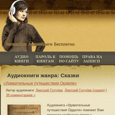
Аудиокниги жанра: Сказки
«Удивительные путешествия Орделя»
Автор аудиокниги:
Дмитрий Голубев
,
Дмитрий Голубев (сказки)
|
38 комментариев »
Аудиокнига «Удивительные
путешествия Орделя» поможет Вам
провести свободное время с