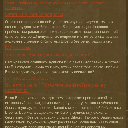
Узнать, подробнее, почему аудиокниги на сайте бесплатны и
легальны.
Ответы на частые вопросы
Ответы на вопросы по сайту + пятиминутное видео о том, как
скачать аудиокниги бесплатно и без регистрации. Решение
проблем при распаковке архивов с книгами, проигрыванием mp3
файлов. Более 10 популярных вопросов и ответов о скачивании
аудиокниг с онлайн библиотеки Bibe.ru без регистрации и смс.
FAQ по книгам
Хотели бы Вы озвучить книгу для сайта?
Вам нравится скачивать аудиокниги с сайта бесплатно? А хотели
бы Вы озвучить какую-то книгу, чтобы посетители сайта могли и
Ваши озвучки аудио книг тоже скачать бесплатно?
Попробовать себя в озвучке!
Вы автор книги? Позвольте скачать Вашу книгу
бесплатно.
Если Вы являетесь обладателем авторских прав на какой-то
интересный рассказ, роман или целую книгу, можно опубликовать
бесплатную аудио-версию Вашей книги в электронной библиотеке
Bibe.ru. Все желающие смогли бы эту аудиокнигу скачать
бесплатно и без регистрации с сайта Bibe.ru. Так же о Вашей новой
бесплатной аудиокниге будет рассказано более чем 300 тысячам
подписчиков рассылки уведомлений о новых бесплатных