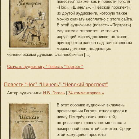
повестей” так же, как и повести Гоголя
«Нос», «Шинель», «Невский проспект»
из другой аудиокниги, которую также
можно скачать бесплатно с этого сайта.
В этой аудиокниге (повесть «Портрет»)
слушателю откроется не только
чарующий мир художников, но также
приоткроется завеса над таинственным
миром демонов, владеющих
человеческими душами. Эта необычная […]
Скачать аудиокнигу "Повесть “Портрет”"
Повести “Нос”, “Шинель”, “Невский проспект”
Автор аудиокниги:
Н.В. Гоголь
|
34 комментариев »
В этот сборник аудиокниг включены
произведения Гоголя, относящиеся к
циклу Петербургских повестей,
потрясающих красочностью языка и
намеренной простотой сюжетов. Среди
этой кажущейся простоты