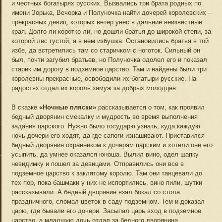
и честных богатырях русских. Вызвались три брата родных по
имени Зорька, Вечорка и Полуночка найти дочерей королевских –
прекрасных девиц, которых ветер унес в дальние неизвестные
края. Долго ли коротко ли, но дошли братья до широкой степи, за
которой лес густой, а в нем избушка. Остановились братья в той
избе, да встретились там со старичком с ноготок. Сильный он
был, почти загубил братьев, но Полуночка одолел его и показал
старик им дорогу в подземное царство. Там и найдены были три
королевны прекрасные, освободили их богатыри русские. На
радостях отдал их король замуж за добрых молодцев.
В сказке
«Ночные пляски»
рассказывается о том, как проявил
бедный дворянин смекалку и мудрость во время выполнения
задания царского. Нужно было государю узнать, куда каждую
ночь дочери его ходят, да где сапоги изнашивают. Приставился
бедный дворянин охранником к дочерям царским и хотели они его
усыпить, да умнее оказался юноша. Вылил вино, одел шапку
невидимку и пошел за девицами. Отправились они все в
подземное царство к заклятому королю. Там они танцевали до
тех пор, пока башмаки у них не испортились, вино пили, шутки
рассказывали. А бедный дворянин взял бокал со стола
праздничного, сломал цветок в саду подземном. Тем и доказал
царю, где бывали его дочери. Засыпал царь вход в подземное
царство, а младшую дочь отдал за бедного дворянина.