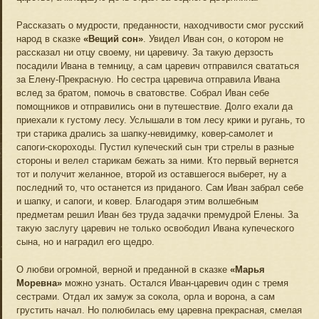
Рассказать о мудрости, преданности, находчивости смог русский
народ в сказке
«Вещий сон»
. Увидел Иван сон, о котором не
рассказал ни отцу своему, ни царевичу. За такую дерзость
посадили Ивана в темницу, а сам царевич отправился свататься
за Елену-Прекрасную. Но сестра царевича отправила Ивана
вслед за братом, помочь в сватовстве. Собрал Иван себе
помощников и отправились они в путешествие. Долго ехали да
приехали к густому лесу. Услышали в том лесу крики и ругань, то
три старика дрались за шапку-невидимку, ковер-самолет и
сапоги-скороходы. Пустил купеческий сын три стрелы в разные
стороны и велел старикам бежать за ними. Кто первый вернется
тот и получит желанное, второй из оставшегося выберет, ну а
последний то, что останется из приданого. Сам Иван забрал себе
и шапку, и сапоги, и ковер. Благодаря этим волшебным
предметам решил Иван без труда задачки премудрой Елены. За
такую заслугу царевич не только освободил Ивана купеческого
сына, но и наградил его щедро.
О любви огромной, верной и преданной в сказке
«Марья
Моревна»
можно узнать. Остался Иван-царевич один с тремя
сестрами. Отдал их замуж за сокола, орла и ворона, а сам
грустить начал. Но полюбилась ему царевна прекрасная, смелая