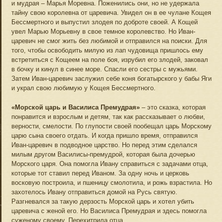
и мудрая – Марья Моревна. Поженились они, но не удержала
тайну свою королевна от царевича. Увидел он в ее чулане Кощея
Бессмертного и выпустил злодея по доброте своей. А Кощей
увел Марью Морьевну в свое темное королевство. Но Иван-
царевич не смог жить без любимой и отправился на поиски. Для
того, чтобы освободить милую из лап чудовища пришлось ему
встретиться с Кощеем на поле боя, изрубил его злодей, заковал
в бочку и кинул в синее море. Спасли его сестры с мужьями.
Затем Иван-царевич заслужил себе коня богатырского у бабы Яги
и украл свою любимую у Кощея Бессмертного.
«Морской царь и Василиса Премудрая»
– это сказка, которая
понравится и взрослым и детям, так как рассказывает о любви,
верности, смелости. По глупости своей пообещал царь Морскому
царю сына своего отдать. И когда пришло время, отправился
Иван-царевич в подводное царство. Но перед этим сделался
милым другом Василисы-премудрой, которая была дочерью
Морского царя. Она помогла Ивану справиться с задачами отца,
которые тот ставил перед Иваном. За одну ночь и церковь
восковую построила, и пшеницу смолотила, и рожь взрастила. Но
захотелось Ивану отправиться домой на Русь святую.
Разгневался за такую дерзость Морской царь и хотел убить
царевича с женой его. Но Василиса Премудрая и здесь помогла
суженому своему. Перехитрила отца.