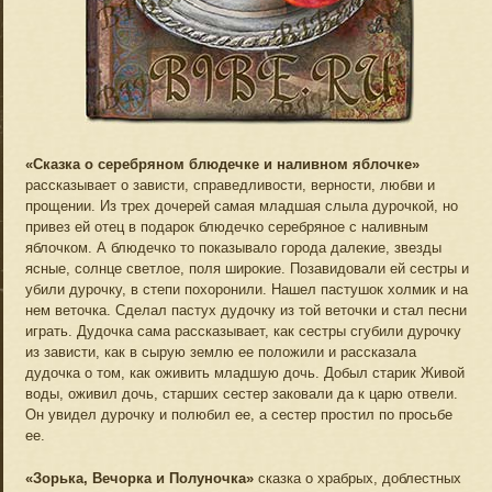
«Сказка о серебряном блюдечке и наливном яблочке»
рассказывает о зависти, справедливости, верности, любви и
прощении. Из трех дочерей самая младшая слыла дурочкой, но
привез ей отец в подарок блюдечко серебряное с наливным
яблочком. А блюдечко то показывало города далекие, звезды
ясные, солнце светлое, поля широкие. Позавидовали ей сестры и
убили дурочку, в степи похоронили. Нашел пастушок холмик и на
нем веточка. Сделал пастух дудочку из той веточки и стал песни
играть. Дудочка сама рассказывает, как сестры сгубили дурочку
из зависти, как в сырую землю ее положили и рассказала
дудочка о том, как оживить младшую дочь. Добыл старик Живой
воды, оживил дочь, старших сестер заковали да к царю отвели.
Он увидел дурочку и полюбил ее, а сестер простил по просьбе
ее.
«Зорька, Вечорка и Полуночка»
сказка о храбрых, доблестных