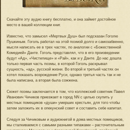
Скачайте эту аудио книгу бесплатно, и она займет достойное
место в вашей коллекции книг.
Известно, что замысел «Мертвых Душ» был подсказан Гоголю
Пушкиным. Гоголь работал на этой поэмой долго и самозабвенно,
мысля написать ее в трех частях, по аналогии с «Божественной
Комедией» Данте. Гоголь представлял, что в его произведении
будут «Ад», «Чистилище» и «Рай», как и у Данте. До нас дошла
только первая часть поэмы, в которой Гоголь раскрывал
сущность, «ад», русской жизни. Во второй и третьей частях он
хотел показать возрождение Руси, однако третья часть так и не
была написана, а вторая была сожжена.
Сюжет поэмы заключается в том, что коллежский советник Павел
Иванович Чичиков приезжает в город NN с целью скупить у
местных помещиков «души» умерших крестьян, для того чтобы
затем заложить их в опекунский совет и составить себе капитал.
Следуя за Чичиковым и аудиокнигой в дома местных помещиков,
мы сталкиваемся с самыми разными типажами – расточительным