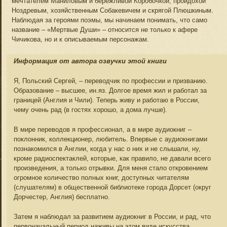
мечтателем Маниловым и бережливой Коробочкой, пройдохой
Ноздревым, хозяйственным Собакевичем и скрягой Плюшкиным.
Наблюдая за героями поэмы, мы начинаем понимать, что само
название – «Мертвые Души» – относится не только к афере
Чичикова, но и к описываемым персонажам.
Информация от автора озвучки этой книги
Я, Польский Сергей, – переводчик по профессии и призванию.
Образование – высшее, ин.яз. Долгое время жил и работал за
границей (Англия и Чили). Теперь живу и работаю в России,
чему очень рад (в гостях хорошо, а дома лучше).
В мире переводов я профессионал, а в мире аудиокниг –
поклонник, коллекционер, любитель. Впервые с аудиокнигами
познакомился в Англии, когда у нас о них и не слышали, ну,
кроме радиоспектаклей, которые, как правило, не давали всего
произведения, а только отрывки. Для меня стало откровением
огромное количество полных книг, доступных читателям
(слушателям) в общественной библиотеке города Дорсет (округ
Дорчестер, Англия) бесплатно.
Затем я наблюдал за развитием аудиокниг в России, и рад, что
первоначальный период наживы на этом виде искусства