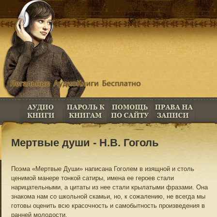
Мертвые души - Н.В. Гоголь
Поэма «Мертвые Души» написана Гоголем в изящной и столь
ценимой манере тонкой сатиры, имена ее героев стали
нарицательными, а цитаты из нее стали крылатыми фразами. Она
знакома нам со школьной скамьи, но, к сожалению, не всегда мы
готовы оценить всю красочность и самобытность произведения в
ранней молодости.