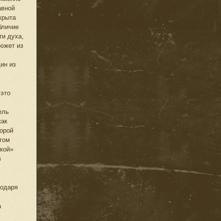
авной
крыта
бличие
ти духа,
сюжет из
ин из
 это
ель
как
торой
этом
чкой»
в
годаря
а