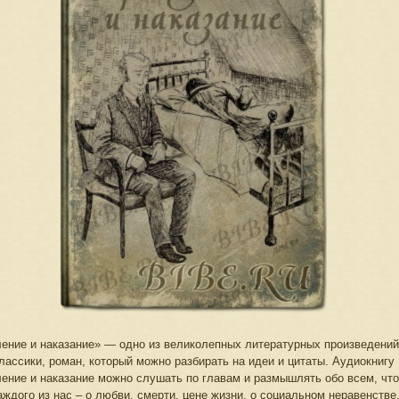
ение и наказание» — одно из великолепных литературных произведений
лассики, роман, который можно разбирать на идеи и цитаты. Аудиокнигу
ение и наказание можно слушать по главам и размышлять обо всем, что
аждого из нас – о любви, смерти, цене жизни, о социальном неравенстве