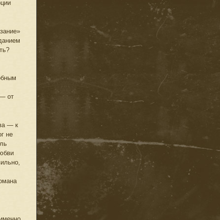
оции
азание»
вданием
ть?
обным
 — от
ва — к
г не
ель
любви
вильно,
омана
 именно