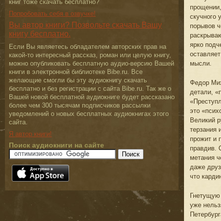
книг тоже скачать бесплатно?
прощении,
Попробовать себя в озвучке!
скучного 
Вы автор книги? Позвольте скачать Вашу
порывов ч
книгу бесплатно.
раскрываю
ярко подч
Если Вы являетесь обладателем авторских прав на
оставляет
какой-то интересный рассказ, роман или целую книгу,
мысли.
можно опубликовать бесплатную аудио-версию Вашей
книги в электронной библиотеке Bibe.ru. Все
желающие смогли бы эту аудиокнигу скачать
Федор Мих
бесплатно и без регистрации с сайта Bibe.ru. Так же о
детали, «
Вашей новой бесплатной аудиокниге будет рассказано
«Преступл
более чем 300 тысячам подписчиков рассылки
это «псих
уведомлений о новых бесплатных аудиокнигах этого
Великий р
сайта.
терзания 
Я автор книги!
прожит и 
Поиск аудиокниги на сайте
правдив. 
метания ч
даже друз
что карди
Гнетущую 
уже нельз
Петербург