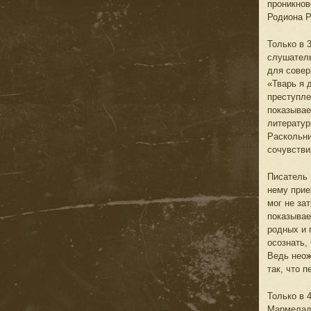
проникнов
Родиона Р
Только в 
слушатель
для совер
«Тварь я 
преступле
показывае
литератур
Раскольни
сочувстви
Писатель 
нему прие
мог не за
показывае
родных и 
осознать,
Ведь неож
так, что 
Только в 
Мармеладо