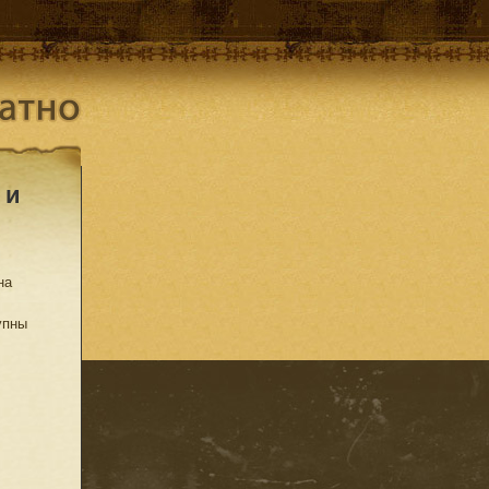
 и
на
упны