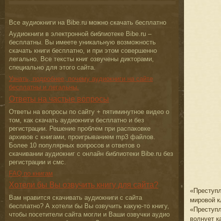
Все аудиокниги на Bibe.ru можно скачать бесплатно
Аудиокниги в электронной библиотеке Bibe.ru –
бесплатны. Вы имеете уникальную возможность
скачать книги бесплатно, и при этом совершенно
легально. Все тексты книг озвучены дикторами,
специально для этого сайта.
Узнать, подробнее, почему аудиокниги на сайте
бесплатны и легальны.
Ответы на частые вопросы
Ответы на вопросы по сайту + пятиминутное видео о
том, как скачать аудиокниги бесплатно и без
регистрации. Решение проблем при распаковке
архивов с книгами, проигрыванием mp3 файлов.
Более 10 популярных вопросов и ответов о
скачивании аудиокниг с онлайн библиотеки Bibe.ru без
регистрации и смс.
FAQ по книгам
Хотели бы Вы озвучить книгу для сайта?
«Преступл
Вам нравится скачивать аудиокниги с сайта
мировой к
бесплатно? А хотели бы Вы озвучить какую-то книгу,
«Преступл
чтобы посетители сайта могли и Ваши озвучки аудио
волнует к