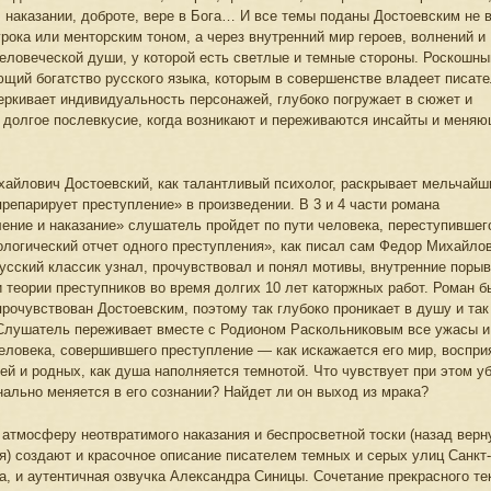
 наказании, доброте, вере в Бога… И все темы поданы Достоевским не 
урока или менторским тоном, а через внутренний мир героев, волнений и
еловеческой души, у которой есть светлые и темные стороны. Роскошный
щий богатство русского языка, которым в совершенстве владеет писате
еркивает индивидуальность персонажей, глубоко погружает в сюжет и
 долгое послевкусие, когда возникают и переживаются инсайты и меняю
айлович Достоевский, как талантливый психолог, раскрывает мельчайш
препарирует преступление» в произведении. В 3 и 4 части романа
ение и наказание» слушатель пройдет по пути человека, переступившего
ологический отчет одного преступления», как писал сам Федор Михайло
усский классик узнал, прочувствовал и понял мотивы, внутренние порыв
и теории преступников во время долгих 10 лет каторжных работ. Роман б
прочувствован Достоевским, поэтому так глубоко проникает в душу и та
Слушатель переживает вместе с Родионом Раскольниковым все ужасы и
еловека, совершившего преступление — как искажается его мир, воспри
ей и родных, как душа наполняется темнотой. Что чувствует при этом у
нально меняется в его сознании? Найдет ли он выход из мрака?
атмосферу неотвратимого наказания и беспросветной тоски (назад верн
я) создают и красочное описание писателем темных и серых улиц Санкт-
а, и аутентичная озвучка Александра Синицы. Сочетание прекрасного те