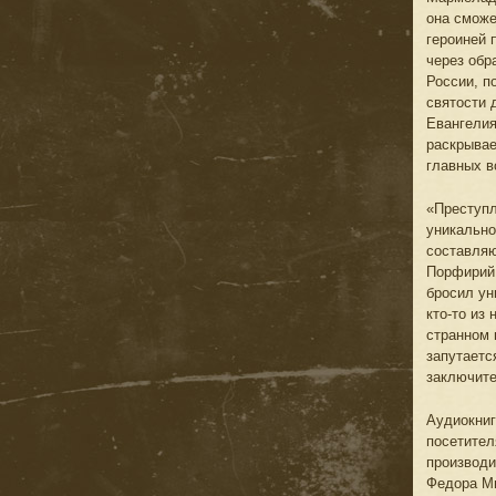
она сможе
героиней 
через обр
России, п
святости 
Евангелия
раскрывае
главных в
«Преступл
уникально
составляю
Порфирий 
бросил ун
кто-то из
странном 
запутаетс
заключите
Аудиокниг
посетител
производи
Федора Ми