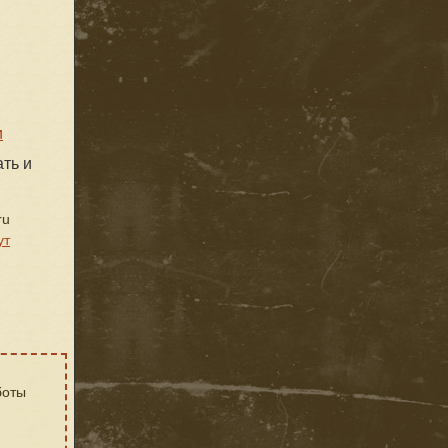
и
ть и
ru
ут
боты