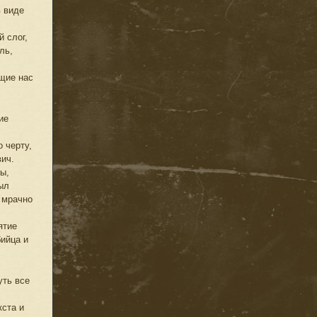
в виде
 слог,
ль,
щие нас
ие
 черту,
вич.
ы,
ыл
к мрачно
ятие
бийца и
уть все
кста и