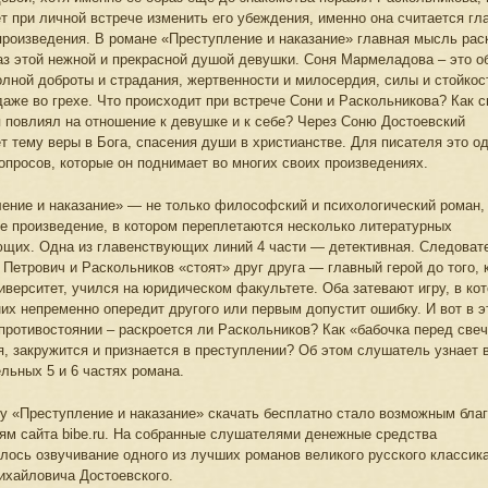
т при личной встрече изменить его убеждения, именно она считается гл
произведения. В романе «Преступление и наказание» главная мысль рас
аз этой нежной и прекрасной душой девушки. Соня Мармеладова – это о
олной доброты и страдания, жертвенности и милосердия, силы и стойкос
даже во грехе. Что происходит при встрече Сони и Раскольникова? Как 
 повлиял на отношение к девушке и к себе? Через Соню Достоевский
т тему веры в Бога, спасения души в христианстве. Для писателя это од
опросов, которые он поднимает во многих своих произведениях.
ение и наказание» — не только философский и психологический роман,
е произведение, в котором переплетаются несколько литературных
щих. Одна из главенствующих линий 4 части — детективная. Следоват
Петрович и Раскольников «стоят» друг друга — главный герой до того, 
иверситет, учился на юридическом факультете. Оба затевают игру, в ко
 них непременно опередит другого или первым допустит ошибку. И вот в 
противостоянии – раскроется ли Раскольников? Как «бабочка перед све
я, закружится и признается в преступлении? Об этом слушатель узнает 
льных 5 и 6 частях романа.
у «Преступление и наказание» скачать бесплатно стало возможным бла
ям сайта bibe.ru. На собранные слушателями денежные средства
лось озвучивание одного из лучших романов великого русского классик
хайловича Достоевского.