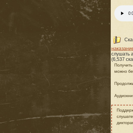
Ска
наказание
слушать а
(6,537 ск
Получить
можно бе
Продолжи
Аудиокни
Поддерж
слушате
диктора