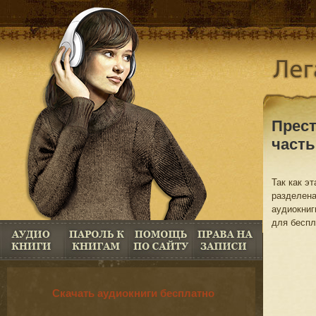
Прест
часть
Так как э
разделена
аудиокниг
для беспл
Скачать аудиокниги бесплатно