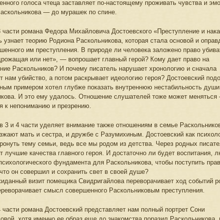
енного голоса чтеца заставляет по-настоящему проживать чувства и эм
аскольникова — до мурашек по спине.
3 части романа Федора Михайловича Достоевского «Преступление и нак
 узнает теорию Родиона Раскольникова, которая стала основой и опра
шенного им преступления. В природе ли человека заложено право убива
дрожащая или нет», — вопрошает главный герой? Кому дает право на
ние Раскольников? И почему писатель нарушает хронологию и сначала
т нам убийство, а потом раскрывает идеологию героя? Достоевский под
ным примером хотел глубже показать внутреннюю нестабильность души
кова. И это ему удалось. Отношение слушателей тоже может меняться
я к непониманию и презрению.
в 3 и 4 части уделяет внимание также отношениям в семье Раскольнико
зжают мать и сестра, и дружбе с Разумихиным. Достоевский как психоло
тронуть тему семьи, ведь все мы родом из детства. Через родных писат
т лучшие качества главного героя. И достаточно ли будет воспитания, 
психологического фундамента для Раскольникова, чтобы поступить пра
 что он совершил и сохранить свет в своей душе?
иданный визит помещика Свидригайлова переворачивает ход событий р
переворачивает смысл совершенного Раскольниковым преступления.
4 части романа Достоевский представляет нам полный портрет Сони
вой, хотя именно ее образ еще до знакомства поразил Раскольникова,