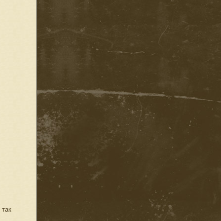
 так
,