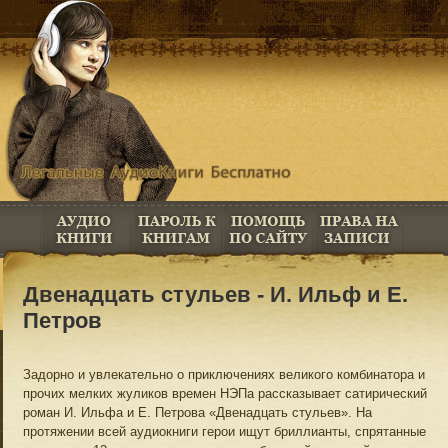
Двенадцать стульев - И. Ильф и Е.
Петров
Задорно и увлекательно о приключениях великого комбинатора и
прочих мелких жуликов времен НЭПа рассказывает сатирический
роман И. Ильфа и Е. Петрова «Двенадцать стульев». На
протяжении всей аудиокниги герои ищут бриллианты, спрятанные