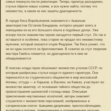
семья покинула после революции. Теперь гарнитур разъединен,
стулья обрели новых хозяев, и все нужно найти, потому что
неизвестно, в каком из них зашиты драгоценности.
В городе Киса Воробьянинов знакомится с бывалым
авантюристом Остапом Бендером, которого решает взять в
помощники из-за его большого опыта в подобных делах. Уже
вскоре после знакомства героев находится первый стул. Он так и
оставался в особняке, пока сторож не продал его неизвестному
мужчине, который оказался отцом Федором. Так Киса узнает, что
не он один охотится за бриллиантами. В схватке за стул творение
мастера Гамбса ломается, но драгоценности в нем не
обнаруживаются.
В поисках клада герои объезжают множество уголков СССР, по
которым разбросаны стулья когда-то единого гарнитура. Они
переносятся из студенческого общежития в мир московской
богемы, оттуда — в Харьков, в Васюки, на Кавказ, участвуют во
множестве авантюр, от основания тайного общества до
провозглашения шахматной столицы мира. Описывая
приключения неугомонных искателей, авторы знакомят
слушателя с множеством персонажей, изображенных в
сатирическом ключе: бывшими дворянами, приспособленцами,
жуликами и ворами, примитивными и ограниченными людьми,