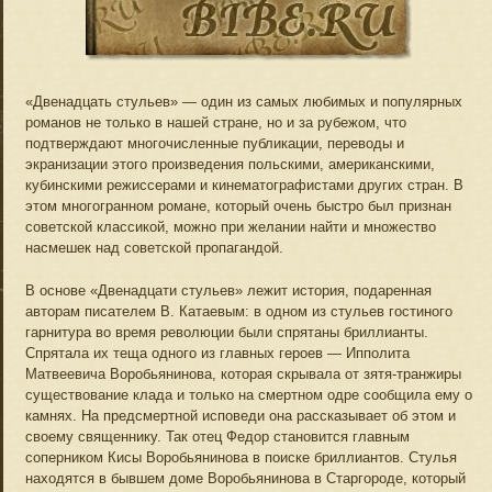
«Двенадцать стульев» — один из самых любимых и популярных
романов не только в нашей стране, но и за рубежом, что
подтверждают многочисленные публикации, переводы и
экранизации этого произведения польскими, американскими,
кубинскими режиссерами и кинематографистами других стран. В
этом многогранном романе, который очень быстро был признан
советской классикой, можно при желании найти и множество
насмешек над советской пропагандой.
В основе «Двенадцати стульев» лежит история, подаренная
авторам писателем В. Катаевым: в одном из стульев гостиного
гарнитура во время революции были спрятаны бриллианты.
Спрятала их теща одного из главных героев — Ипполита
Матвеевича Воробьянинова, которая скрывала от зятя-транжиры
существование клада и только на смертном одре сообщила ему о
камнях. На предсмертной исповеди она рассказывает об этом и
своему священнику. Так отец Федор становится главным
соперником Кисы Воробьянинова в поиске бриллиантов. Стулья
находятся в бывшем доме Воробьянинова в Старгороде, который