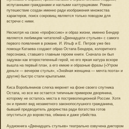
испуганными гражданами и наглыми халтурщиками. Роман-
путешествие создан именно ради изображения множества
характеров, поиск сокровищ является только поводом для
встречи с ними.
Несмотря на свою «профессию» и образ жизни, именно Бендер
является любимцем читателей «Двенадцати стульев» с самого
первого появления в романе. И. Ильф и Е. Петров уже без
помощи Катаева создают образ Остапа Бендера, колоритного
персонажа, ставшего главным героем книги. Сначала он был
задуман как второстепенный герой, но его яркая натура вскоре
вышла на первый план, а его емкие и образные фразы («Утром
деньги — вечером стулья», «Знойная женщина — мечта поэта» и
другие) быстро стали крылатыми.
Киса Воробьянинов слегка меркнет на фоне своего спутника
Остапа, но все же остается типичным примером дворянина,
которому не осталось места в постреволюционной России. Хотя
он и принял вид незаметного законопослушного гражданина,
бывший предводитель дворянства ради богатства готов
опуститься до воровства, обмана и даже убийства.
Аудиокнига «Двенадцать стульев» театрально озвучена диктором