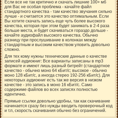
Если все не так критично и скачать лишние 100+ мб
для Вас не особая проблема - качайте файл
стандартного качества - там качество звучания сильно
лучше - и считается это качество оптимальным. Если
Вы хотите скачать запись еще чуть более высокого
качества, которая при этом будет занимать в 2-4 раза
больше места, и будет скачиваться гораздо дольше -
качайте аудиофайл высокого качества. Обычно
разницу при прослушивание в колонках между
стандартным и высоким качеством уловить довольно
сложно.
Для тех кому нужны технические данные о качестве
записей аудиокниг: Все варианты записаны в mp3
формате и имеют лишь разный битрейт (стандартное
качество - обычно моно 64 кБит/c; высокое - обычно
моно 128 кБит/c, а иногда стерео 192-256 кБит/c). Для
некоторых аудиокниг есть так же версия в низком
качестве - это запись в моно 16 кБит/c. Само
содержиме файлов во всех записях полностью
идентично.
Прямые ссылки довольно удобны, так как скачивание
начинается сразу без нужды вводить проверочный код
и т.п, скорость скачивания обычно без ограничений.