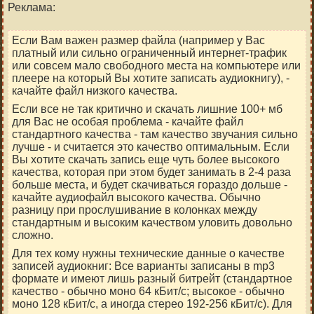
Реклама:
Если Вам важен размер файла (например у Вас
платный или сильно ограниченный интернет-трафик
или совсем мало свободного места на компьютере или
плеере на который Вы хотите записать аудиокнигу), -
качайте файл низкого качества.
Если все не так критично и скачать лишние 100+ мб
для Вас не особая проблема - качайте файл
стандартного качества - там качество звучания сильно
лучше - и считается это качество оптимальным. Если
Вы хотите скачать запись еще чуть более высокого
качества, которая при этом будет занимать в 2-4 раза
больше места, и будет скачиваться гораздо дольше -
качайте аудиофайл высокого качества. Обычно
разницу при прослушивание в колонках между
стандартным и высоким качеством уловить довольно
сложно.
Для тех кому нужны технические данные о качестве
записей аудиокниг: Все варианты записаны в mp3
формате и имеют лишь разный битрейт (стандартное
качество - обычно моно 64 кБит/c; высокое - обычно
моно 128 кБит/c, а иногда стерео 192-256 кБит/c). Для